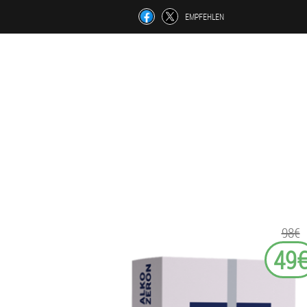
EMPFEHLEN
98€
49