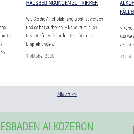
HAUSBEDINGUNGEN ZU TRINKEN
ALKOH
FÄLLE
Wie Sie die Alkoholabhängigkeit loswerden
enge
und selbst aufhören, Alkohol zu trinken:
Alkohol
sollte
Rezepte für Volksheilmittel, nützliche
aus wel
n?
Empfehlungen.
verbote
gen
1 Oktober 2020
9 Sept
Alle Artikel
IESBADEN ALKOZERON