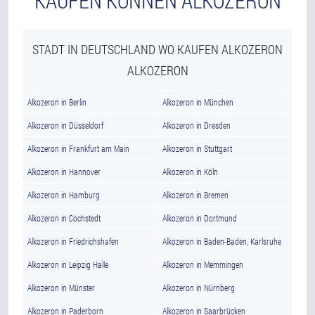
KAUFEN KÖNNEN ALKOZERON
STADT IN DEUTSCHLAND WO KAUFEN ALKOZERON
ALKOZERON
Alkozeron in Berlin
Alkozeron in München
Alkozeron in Düsseldorf
Alkozeron in Dresden
Alkozeron in Frankfurt am Main
Alkozeron in Stuttgart
Alkozeron in Hannover
Alkozeron in Köln
Alkozeron in Hamburg
Alkozeron in Bremen
Alkozeron in Cochstedt
Alkozeron in Dortmund
Alkozeron in Friedrichshafen
Alkozeron in Baden-Baden, Karlsruhe
Alkozeron in Leipzig Halle
Alkozeron in Memmingen
Alkozeron in Münster
Alkozeron in Nürnberg
Alkozeron in Paderborn
Alkozeron in Saarbrücken