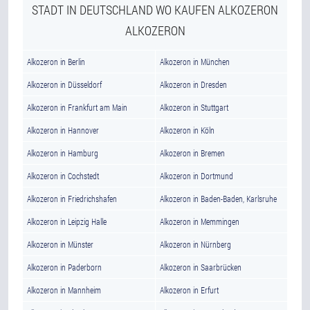
STADT IN DEUTSCHLAND WO KAUFEN ALKOZERON
ALKOZERON
Alkozeron in Berlin
Alkozeron in München
Alkozeron in Düsseldorf
Alkozeron in Dresden
Alkozeron in Frankfurt am Main
Alkozeron in Stuttgart
Alkozeron in Hannover
Alkozeron in Köln
Alkozeron in Hamburg
Alkozeron in Bremen
Alkozeron in Cochstedt
Alkozeron in Dortmund
Alkozeron in Friedrichshafen
Alkozeron in Baden-Baden, Karlsruhe
Alkozeron in Leipzig Halle
Alkozeron in Memmingen
Alkozeron in Münster
Alkozeron in Nürnberg
Alkozeron in Paderborn
Alkozeron in Saarbrücken
Alkozeron in Mannheim
Alkozeron in Erfurt