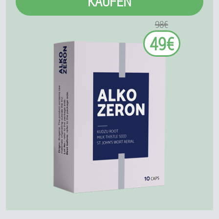
KAUFEN
98€
49€