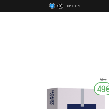
EMPFEHLEN
98€
49