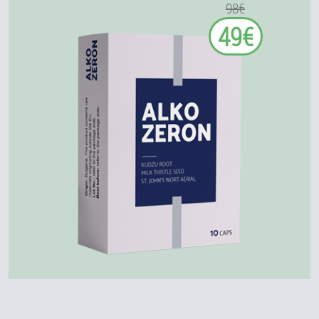
98€
49€