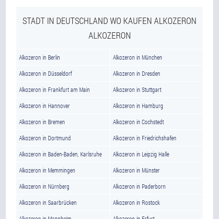
STADT IN DEUTSCHLAND WO KAUFEN ALKOZERON
ALKOZERON
Alkozeron in Berlin
Alkozeron in München
Alkozeron in Düsseldorf
Alkozeron in Dresden
Alkozeron in Frankfurt am Main
Alkozeron in Stuttgart
Alkozeron in Hannover
Alkozeron in Hamburg
Alkozeron in Bremen
Alkozeron in Cochstedt
Alkozeron in Dortmund
Alkozeron in Friedrichshafen
Alkozeron in Baden-Baden, Karlsruhe
Alkozeron in Leipzig Halle
Alkozeron in Memmingen
Alkozeron in Münster
Alkozeron in Nürnberg
Alkozeron in Paderborn
Alkozeron in Saarbrücken
Alkozeron in Rostock
Alkozeron in Mannheim
Alkozeron in Erfurt